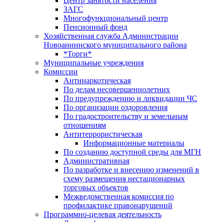
Центр занятоcти населения
ЗАГС
Многофункциональный центр
Пенсионный фонд
Хозяйственная служба Администрации
Новоаннинского муниципального района
*Торги*
Муниципальные учреждения
Комиссии
Антинаркотическая
По делам несовершеннолетних
По предупреждению и ликвидации ЧС
По организации оздоровления
По градостроительству и земельным
отношениям
Антитеррористическая
Информационные материалы
По созданию доступной среды для МГН
Административная
По разработке и внесению изменений в
схему размещения нестационарных
торговых объектов
Межведомственная комиссия по
профилактике правонарушений
Программно-целевая деятельность