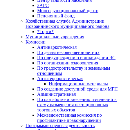
Центр занятоcти населения
ЗАГС
Многофункциональный центр
Пенсионный фонд
Хозяйственная служба Администрации
Новоаннинского муниципального района
*Торги*
Муниципальные учреждения
Комиссии
Антинаркотическая
По делам несовершеннолетних
По предупреждению и ликвидации ЧС
По организации оздоровления
По градостроительству и земельным
отношениям
Антитеррористическая
Информационные материалы
По созданию доступной среды для МГН
Административная
По разработке и внесению изменений в
схему размещения нестационарных
торговых объектов
Межведомственная комиссия по
профилактике правонарушений
Программно-целевая деятельность