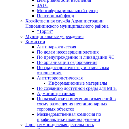
Центр занятоcти населения
ЗАГС
Многофункциональный центр
Пенсионный фонд
Хозяйственная служба Администрации
Новоаннинского муниципального района
*Торги*
Муниципальные учреждения
Комиссии
Антинаркотическая
По делам несовершеннолетних
По предупреждению и ликвидации ЧС
По организации оздоровления
По градостроительству и земельным
отношениям
Антитеррористическая
Информационные материалы
По созданию доступной среды для МГН
Административная
По разработке и внесению изменений в
схему размещения нестационарных
торговых объектов
Межведомственная комиссия по
профилактике правонарушений
Программно-целевая деятельность