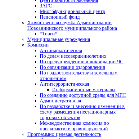
Центр занятоcти населения
ЗАГС
Многофункциональный центр
Пенсионный фонд
Хозяйственная служба Администрации
Новоаннинского муниципального района
*Торги*
Муниципальные учреждения
Комиссии
Антинаркотическая
По делам несовершеннолетних
По предупреждению и ликвидации ЧС
По организации оздоровления
По градостроительству и земельным
отношениям
Антитеррористическая
Информационные материалы
По созданию доступной среды для МГН
Административная
По разработке и внесению изменений в
схему размещения нестационарных
торговых объектов
Межведомственная комиссия по
профилактике правонарушений
Программно-целевая деятельность