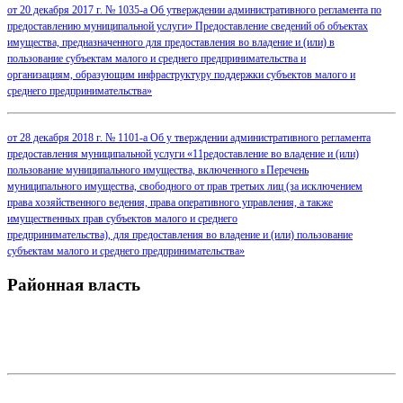
от 20 декабря 2017 г. № 1035-а
Об утверждении административного регламента по
предоставлению
муниципальной услуги» Предоставление сведений об объектах
имущества,
предназначенного для предоставления во владение и (или) в
пользование
субъектам малого и среднего предпринимательства и
организациям,
образующим инфраструктуру поддержки субъектов малого и
среднего
предпринимательства»
от 28 декабря 2018 г. № 1101-а
Об у тверждении административного регламента
предоставления
муниципальной услуги «11редоставление во владение и (или)
пользование
муниципального имущества, включенного
Перечень
в
муниципального
имущества, свободного от прав третьих лиц (за исключением
права
хозяйственного ведения, права оперативного управления,
а также
имущественных прав субъектов малого и среднего
предпринимательства), для предоставления во владение
и (или) пользование
субъектам малого и среднего предпринимательства»
Районная власть