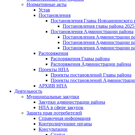
Нормативные акты
Устав
Постановления
Постановления Главы Новоаннинского 
Постановления главы района 2025 
Постановления Администрации района
Постановления Администрации ра
Постановления Администрации рай
Постановления Администрации ра
Распоряжения
Распоряжения Главы района
Распоряжения Администрации района
Проекты НПА
Проекты постановлений Главы района
Проекты постановлений Администраци
АРХИВ НПА
Деятельность
Муниципальные закупки
Закупки администрации района
НПА в сфере закупок
Защита прав потребителей
Справочная информация
Контролирующие органы
Консультации
Статьи