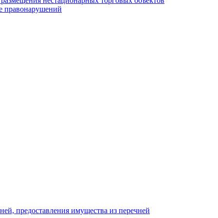
у размещения нестационарных торговых объектов
е правонарушений
ней, предоставления имущества из перечней