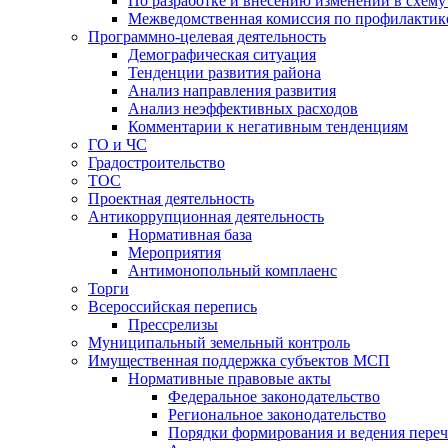
По разработке и внесению изменений в схем
Межведомственная комиссия по профилактик
Программно-целевая деятельность
Демографическая ситуация
Тенденции развития района
Анализ направления развития
Анализ неэффективных расходов
Комментарии к негативным тенденциям
ГО и ЧС
Градостроительство
ТОС
Проектная деятельность
Антикоррупционная деятельность
Нормативная база
Мероприятия
Антимонопольный комплаенс
Торги
Всероссийская перепись
Прессрелизы
Муниципальный земельный контроль
Имущественная поддержка субъектов МСП
Нормативные правовые акты
Федеральное законодательство
Региональное законодательство
Порядки формирования и ведения переч