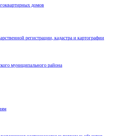
огоквартирных домов
арственной регистрации, кадастра и картографии
кого муниципального района
иям