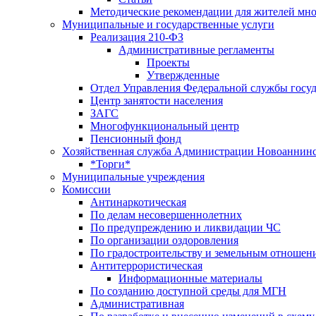
Методические рекомендации для жителей мн
Муниципальные и государственные услуги
Реализация 210-ФЗ
Административные регламенты
Проекты
Утвержденные
Отдел Управления Федеральной службы госуд
Центр занятоcти населения
ЗАГС
Многофункциональный центр
Пенсионный фонд
Хозяйственная служба Администрации Новоаннинс
*Торги*
Муниципальные учреждения
Комиссии
Антинаркотическая
По делам несовершеннолетних
По предупреждению и ликвидации ЧС
По организации оздоровления
По градостроительству и земельным отношен
Антитеррористическая
Информационные материалы
По созданию доступной среды для МГН
Административная