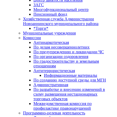
Центр занятоcти населения
ЗАГС
Многофункциональный центр
Пенсионный фонд
Хозяйственная служба Администрации
Новоаннинского муниципального района
*Торги*
Муниципальные учреждения
Комиссии
Антинаркотическая
По делам несовершеннолетних
По предупреждению и ликвидации ЧС
По организации оздоровления
По градостроительству и земельным
отношениям
Антитеррористическая
Информационные материалы
По созданию доступной среды для МГН
Административная
По разработке и внесению изменений в
схему размещения нестационарных
торговых объектов
Межведомственная комиссия по
профилактике правонарушений
Программно-целевая деятельность