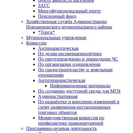
Центр занятоcти населения
ЗАГС
Многофункциональный центр
Пенсионный фонд
Хозяйственная служба Администрации
Новоаннинского муниципального района
*Торги*
Муниципальные учреждения
Комиссии
Антинаркотическая
По делам несовершеннолетних
По предупреждению и ликвидации ЧС
По организации оздоровления
По градостроительству и земельным
отношениям
Антитеррористическая
Информационные материалы
По созданию доступной среды для МГН
Административная
По разработке и внесению изменений в
схему размещения нестационарных
торговых объектов
Межведомственная комиссия по
профилактике правонарушений
Программно-целевая деятельность