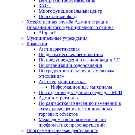
Центр занятоcти населения
ЗАГС
Многофункциональный центр
Пенсионный фонд
Хозяйственная служба Администрации
Новоаннинского муниципального района
*Торги*
Муниципальные учреждения
Комиссии
Антинаркотическая
По делам несовершеннолетних
По предупреждению и ликвидации ЧС
По организации оздоровления
По градостроительству и земельным
отношениям
Антитеррористическая
Информационные материалы
По созданию доступной среды для МГН
Административная
По разработке и внесению изменений в
схему размещения нестационарных
торговых объектов
Межведомственная комиссия по
профилактике правонарушений
Программно-целевая деятельность