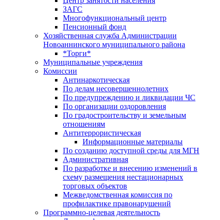
Центр занятоcти населения
ЗАГС
Многофункциональный центр
Пенсионный фонд
Хозяйственная служба Администрации
Новоаннинского муниципального района
*Торги*
Муниципальные учреждения
Комиссии
Антинаркотическая
По делам несовершеннолетних
По предупреждению и ликвидации ЧС
По организации оздоровления
По градостроительству и земельным
отношениям
Антитеррористическая
Информационные материалы
По созданию доступной среды для МГН
Административная
По разработке и внесению изменений в
схему размещения нестационарных
торговых объектов
Межведомственная комиссия по
профилактике правонарушений
Программно-целевая деятельность