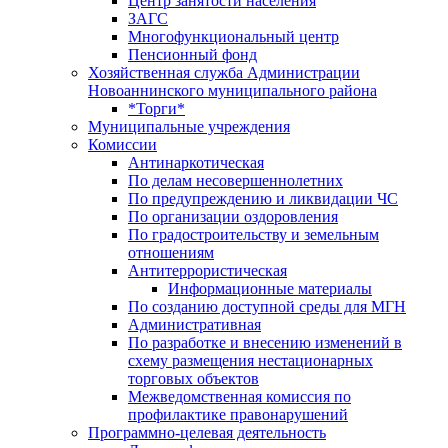
Центр занятоcти населения
ЗАГС
Многофункциональный центр
Пенсионный фонд
Хозяйственная служба Администрации
Новоаннинского муниципального района
*Торги*
Муниципальные учреждения
Комиссии
Антинаркотическая
По делам несовершеннолетних
По предупреждению и ликвидации ЧС
По организации оздоровления
По градостроительству и земельным
отношениям
Антитеррористическая
Информационные материалы
По созданию доступной среды для МГН
Административная
По разработке и внесению изменений в
схему размещения нестационарных
торговых объектов
Межведомственная комиссия по
профилактике правонарушений
Программно-целевая деятельность