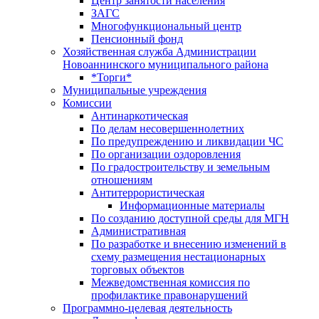
Центр занятоcти населения
ЗАГС
Многофункциональный центр
Пенсионный фонд
Хозяйственная служба Администрации
Новоаннинского муниципального района
*Торги*
Муниципальные учреждения
Комиссии
Антинаркотическая
По делам несовершеннолетних
По предупреждению и ликвидации ЧС
По организации оздоровления
По градостроительству и земельным
отношениям
Антитеррористическая
Информационные материалы
По созданию доступной среды для МГН
Административная
По разработке и внесению изменений в
схему размещения нестационарных
торговых объектов
Межведомственная комиссия по
профилактике правонарушений
Программно-целевая деятельность