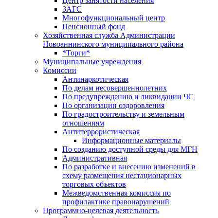
Центр занятоcти населения
ЗАГС
Многофункциональный центр
Пенсионный фонд
Хозяйственная служба Администрации
Новоаннинского муниципального района
*Торги*
Муниципальные учреждения
Комиссии
Антинаркотическая
По делам несовершеннолетних
По предупреждению и ликвидации ЧС
По организации оздоровления
По градостроительству и земельным
отношениям
Антитеррористическая
Информационные материалы
По созданию доступной среды для МГН
Административная
По разработке и внесению изменений в
схему размещения нестационарных
торговых объектов
Межведомственная комиссия по
профилактике правонарушений
Программно-целевая деятельность