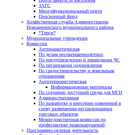
Центр занятоcти населения
ЗАГС
Многофункциональный центр
Пенсионный фонд
Хозяйственная служба Администрации
Новоаннинского муниципального района
*Торги*
Муниципальные учреждения
Комиссии
Антинаркотическая
По делам несовершеннолетних
По предупреждению и ликвидации ЧС
По организации оздоровления
По градостроительству и земельным
отношениям
Антитеррористическая
Информационные материалы
По созданию доступной среды для МГН
Административная
По разработке и внесению изменений в
схему размещения нестационарных
торговых объектов
Межведомственная комиссия по
профилактике правонарушений
Программно-целевая деятельность