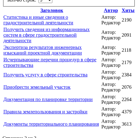
Заголовок
Автор
Хиты
Статистика и иные сведения о
Автор:
2190
градостроительной леятельности
Редактор
Получить сведения из информационных
Автор:
систем в сфере градостроительной
2091
Редактор
деятельности
Экспертиза результатов инженерных
Автор:
2118
изысканий проектной документации
Редактор
Исчерпывающие перечни процедур в сфере
Автор:
2179
строительства
Редактор
Автор:
Получить услугу в сфере строительства
2384
Редактор
Автор:
Приобрести земельный участок
2076
Редактор
Автор:
Документация по планировке территории
2264
Редактор
Автор:
Правила землепользования и застройки
4379
Редактор
Автор:
Документы территориального планирования
3613
Редактор